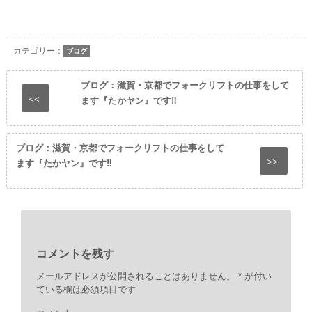
し
す
し
て
る
て
印
に
Twitter
刷
は
で
(新
ク
共
し
リ
有
カテゴリー：
ブログ
い
ッ
(新
ウ
ク
し
ィ
し
い
ン
て
ウ
ブログ：滋賀・京都でフォークリフトの仕事をして
ド
く
ィ
ウ
だ
ン
<<
ます『たかヤン』です‼
で
さ
ド
開
い
ウ
き
(新
で
ま
し
開
す)
い
き
ブログ：滋賀・京都でフォークリフトの仕事をして
ウ
ま
ィ
す)
>>
ます『たかヤン』です‼
ン
ド
ウ
で
開
き
ま
す)
コメントを残す
メールアドレスが公開されることはありません。
*
が付い
ている欄は必須項目です