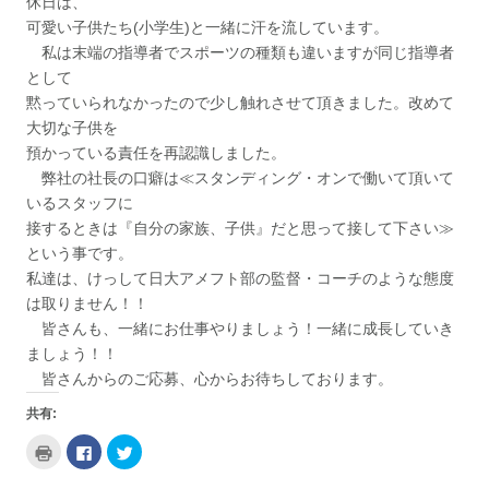
休日は、
可愛い子供たち(小学生)と一緒に汗を流しています。
私は末端の指導者でスポーツの種類も違いますが同じ指導者
として
黙っていられなかったので少し触れさせて頂きました。改めて
大切な子供を
預かっている責任を再認識しました。
弊社の社長の口癖は≪スタンディング・オンで働いて頂いて
いるスタッフに
接するときは『自分の家族、子供』だと思って接して下さい≫
という事です。
私達は、けっして日大アメフト部の監督・コーチのような態度
は取りません！！
皆さんも、一緒にお仕事やりましょう！一緒に成長していき
ましょう！！
皆さんからのご応募、心からお待ちしております。
共有:
ク
Facebook
ク
リ
で
リ
ッ
共
ッ
ク
有
ク