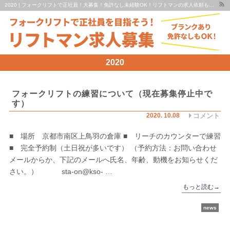
2020 | フォークリフトで正社員！大募集！免許なし未経験OK！リフトマンの求人依頼も承ります！ | リフトマン求人募集 京都・滋賀
2020
フォークリフトの練習について（現在募集停止中で
す）
2020
.
10
.
08
コメント
■ 場所 京都市南区上鳥羽の倉庫 ■ リーチのカウンターで練習
■ 完全予約制（土日祝が多いです） （予約方法：お問い合わせ
メールからか、下記のメールへ氏名、年齢、動機をお知らせくだ
さい。） sta-on@kso- …
もっと読む
→
news